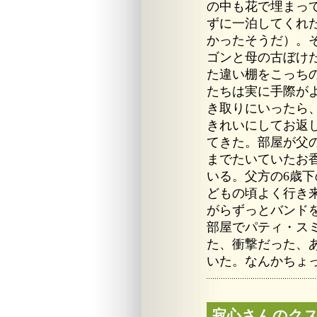
の中も花で埋まっ
ずに一泊してくれ
かったそうだ）。
ゴンと母の古ぼけ
た違い棚をこっち
たちは実に手際が
き取りにいったら
きれいにしてお返
てきた。部屋が父
までたいていたお
いる。父方の6歳下
どもの頃よく行き
がらずっとバンド
部屋でパティ・ス
た、衝撃だった、
いた。なんかちょ
寂心さんのク