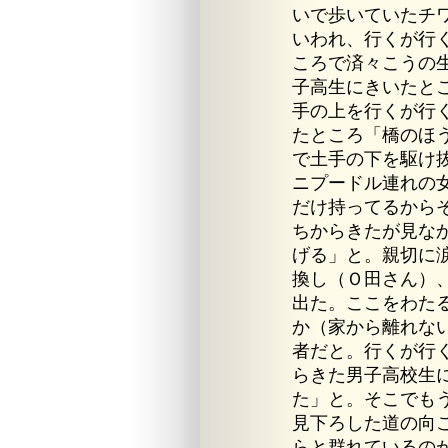
いで歩いていたチ
いわれ、行くが行
ころで済々こうの
子高生にきいたと
手の上を行くが行
たところ「橋のほ
で土手の下を駆け
ニプードル連れの
だけ持ってるから
ちからきたが見な
げる」と。親切に
換し（Ｏ田さん）
出た。ここをわた
か（家から離れな
者だと。行くが行
らきた男子高校生
た」と。そこでも
見下ろした道の向こ
らと群れているの