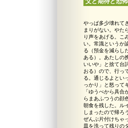
父と期待と恐怖
やっぱ多少壊れて
まりがない。やた
り声をあげる。こ
い。常識というか
る（預金を減らし
ある）。あたしの
いいや」と捨て台
おる）ので、行っ
る。通じるよとい
っかり」と怒って
「ゆうべから具合
らまあふつうの顔
朝食を残した。ル
しまったので帰ろ
ぜんぶ片付けちゃ
皿を洗って残りの