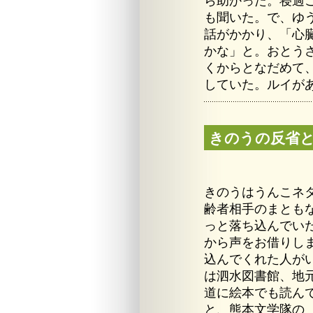
ら助かった。寝過
も聞いた。で、ゆ
話がかかり、「心
かな」と。おとう
くからとなだめて
していた。ルイが
きのうの反省
きのうはうんこネ
齢者相手のまとも
っと落ち込んでい
から声をお借りしまし
込んでくれた人が
は泗水図書館、地
道に絵本でも読ん
と、熊本文学隊の