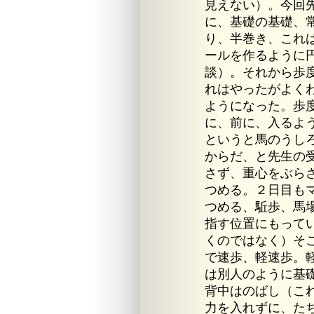
見えない）。今回
に、基礎の基礎、
り、半巻き、これ
ールを作るように
談）。それから歩
れはやったがよく
ようになった。歩
に、前に、入るよ
というと馬のうし
からだ、と先生の
さず、重心をぶら
つめる。２日目も
つめる、駈歩、馬
指す位置にもって
くのではなく）そ
で速歩、軽速歩。
は別人のように基
背中はのばし（こ
力を入れずに、た