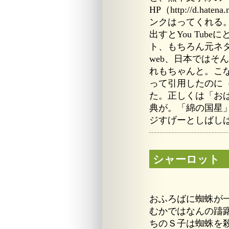
HP（http://d.hat
ンクはってくれる。
出すとYou Tub
ト、もちろん元ネタはア
web、日本ではそ
れもちゃんと。こ
って引用したのに
た。正しくは「お
典が。「綿の国星
ジすげーとしばし
シャーロット
おふろばに蜘蛛が
むかではなんの躊
ちのＳ子は蜘蛛を