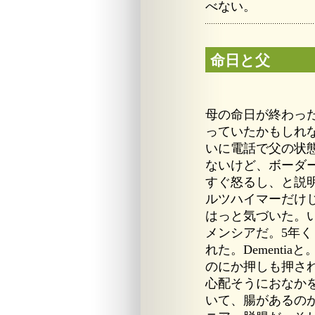
べない。
命日と父
母の命日が終わっ
っていたかもしれ
いに電話で父の状
ないけど、ボーダ
すぐ怒るし、と説
ルツハイマーだけ
はっと気づいた。
メンシアだ。5年
れた。Dementi
のにか押しも押さ
心配そうにおなか
いて、腸があるの