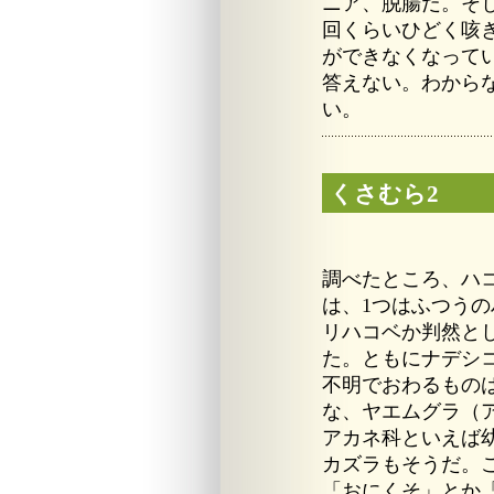
ニア、脱腸だ。そし
回くらいひどく咳
ができなくなって
答えない。わから
い。
くさむら2
調べたところ、ハ
は、1つはふつう
リハコベか判然と
た。ともにナデシ
不明でおわるもの
な、ヤエムグラ（
アカネ科といえば
カズラもそうだ。
「おにくそ」とか