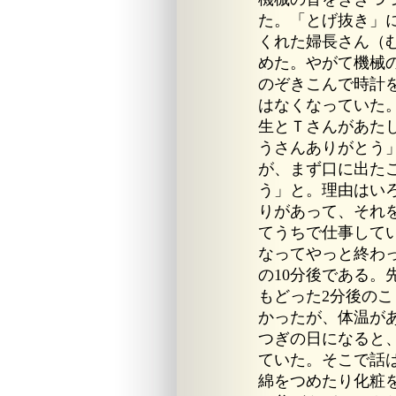
た。「とげ抜き」
くれた婦長さん（
めた。やがて機械
のぞきこんで時計
はなくなっていた
生とＴさんがあた
うさんありがとう
が、まず口に出た
う」と。理由はい
りがあって、それ
てうちで仕事して
なってやっと終わ
の10分後である。
もどった2分後の
かったが、体温が
つぎの日になると
ていた。そこで話
綿をつめたり化粧