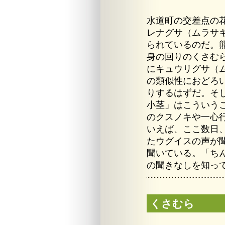
水道町の交差点の
レナグサ（ムラサ
られているのだ。
身の回りのくさむ
にキュウリグサ（
の類似性におどろ
りするはずだ。そ
小茎」はこういう
のクスノキや一心
いえば、ここ数日
たウグイスの声が
聞いている。「ち
の聞きなしを知っ
くさむら