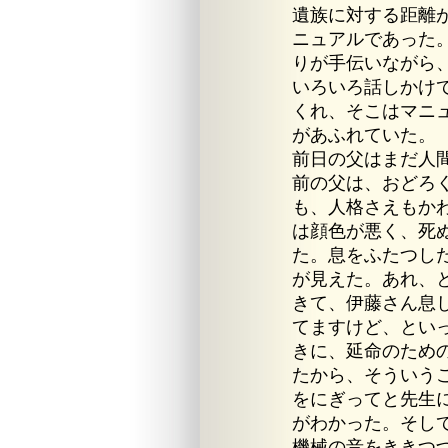
遺族に対する距離
ニュアルであった
りが手伝いながら
いろいろ話しかけ
くれ、そこはマニ
があふれていた。
前日の父はまだ人
前の父は、おどろ
も、人格さえもか
は顔色が悪く、死
た。息をふたつし
が見えた。あれ、
きて、伊藤さん息
てますけど、とい
きに、延命のため
たから、そういう
をにぎってと先生
がわかった。そし
機械の音をききつ