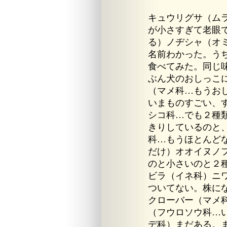
キュウリグサ（ム
が小さすぎて老眼
る）ノヂシャ（オ
名前わかった。う
食べてみた。同じ
ぶん犬のおしっこ
（マメ科…もうお
いまものすごい、
シコ科…でも２種
きりしているのと
科…もうほとんど
だけ）オオイヌノ
のと小さいのと２
ビラ（イネ科）ニ
ついてない。株に
クローバー（マメ
（フウロソウ科…
デ科）まだある。