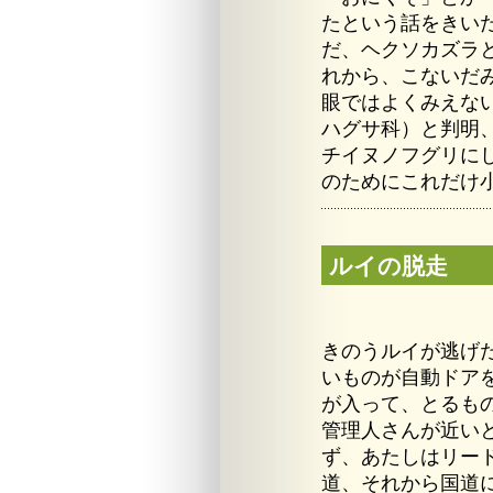
たという話をきい
だ、ヘクソカズラ
れから、こないだ
眼ではよくみえな
ハグサ科）と判明
チイヌノフグリに
のためにこれだけ
ルイの脱走
きのうルイが逃げ
いものが自動ドア
が入って、とるも
管理人さんが近い
ず、あたしはリー
道、それから国道