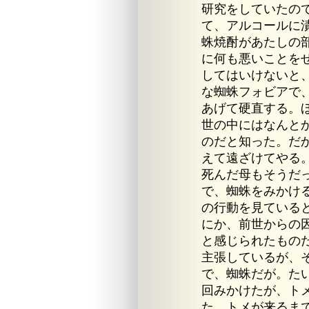
研究をしていたの
て、アルコールに
蛛焼酎があたしの
に何も悪いことを
してはいけないと
な蜘蛛フォビアで
あげて硬直する。
世の中にはなんと
のだと知った。だ
えて遠ざけてやる
死んだ母もそうだ
で、蜘蛛をみかけ
の行動を見ている
にか、前世からの
と感じられたもの
主張しているが、
で、蜘蛛だが。た
回みかけたが、ト
た。トメが来るま