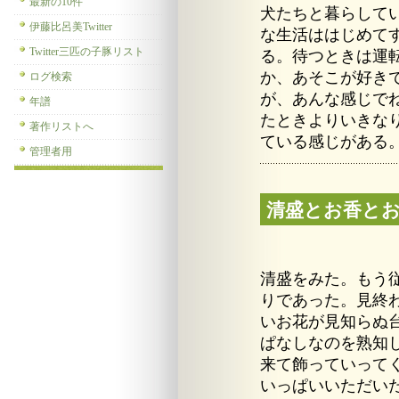
最新の10件
犬たちと暮らして
伊藤比呂美Twitter
な生活ははじめて
Twitter三匹の子豚リスト
る。待つときは運
か、あそこが好き
ログ検索
が、あんな感じで
年譜
たときよりいきな
著作リストへ
ている感じがある
管理者用
清盛とお香と
清盛をみた。もう
りであった。見終
いお花が見知らぬ
ぱなしなのを熟知
来て飾っていって
いっぱいいただい