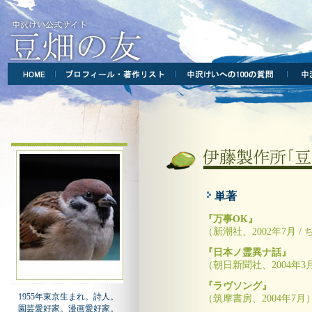
単著
『万事OK』
（新潮社、2002年7月 / 
『日本ノ霊異ナ話』
（朝日新聞社、2004年3月
『ラヴソング』
1955年東京生まれ。詩人。
（筑摩書房、2004年7月
園芸愛好家。漫画愛好家。