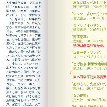
『おなかほっぺおしりト
人生相談回答者 （西日本新
（PHP研究所、2004年9
聞「万事ＯＫ」欄）。血液
型Ａ型。乙女座。70年代末
『レッツ・すぴーく・Engl
にデビューして「女性詩ブ
（岩波書店、2005年5月
ーム」を牽引し、80年代の
「子育て本ブーム」に点火
『ミドリノオバサン』
する。東京板橋の生まれと
（筑摩書房、2005年11
育ち。84年から熊本在住。
97年からカリフォルニア在
『河原荒草』
住。しかし現在は、親が年
（思潮社、2005年12月）
老いて、介護のために熊本
第36回高見順賞受賞。
とカリフォルニアを行った
り来たり。93年の詩集『わ
『コヨーテ・ソング』
たしはあんじゅひめ子であ
（スイッチパブリッシング
る』を最後に詩から遠ざか
り、小説（のようなもの・
『とげ抜き 新巣鴨地蔵
本人談）をかいていたが、
（講談社、2007年6月 / 
才能の無さに呆れ、詩への
月）
郷愁がつのり、05年の『河
第15回萩原朔太郎賞受
原荒草』で詩に復帰（した
『あのころ、先生がいた。』
つもり、マジで・本人
談）。好きな食べものは和
（理論社、2007年12月)
菓子と卵。きらいな食べも
『女の絶望』
のは鯖と茗荷。好きな色は
（光文社、2008年9月/光
葉緑素の緑とベゴニアの
赤。家族は、娘三人。犬二