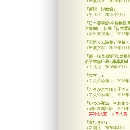
（岩波新書、2014年9月)
『新訳 説教節』
（平凡社、2015年2月)
『日本霊異記/今昔物語/
全集08) 』伊藤「日本
（河出書房新社、2015年
『石垣りん詩集』伊藤・
（岩波文庫、2015年11月
『能・狂言/説経節/曾根
名手本忠臣蔵 (池澤夏樹
（平凡社、2016年10月)
『ウマし』
（中央公論新社、2018年3
『たそがれてゆく子さん
（中央公論新社、2018年8月
『いつか死ぬ、それまで
（朝日新聞出版、2021年11
第2回文芸エクラ大賞
『道行きや』
（新潮社、2020年4月)