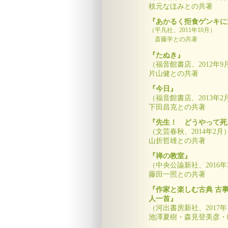
枝元なほみとの共著
『あかるく拒食ゲンキに
（平凡社、2011年10月）
斎藤学との共著
『たぬき』
（福音館書店、2012年9
片山健との共著
『今日』
（福音館書店、2013年2
下田昌克との共著
『先生！ どうやって死
（文芸春秋、2014年2月
山折哲雄との共著
『禅の教室』
（中央公論新社、2016年
藤田一照との共著
『作家と楽しむ古典 古事
人一首』
（河出書房新社、2017年
池澤夏樹・森見登美彦・