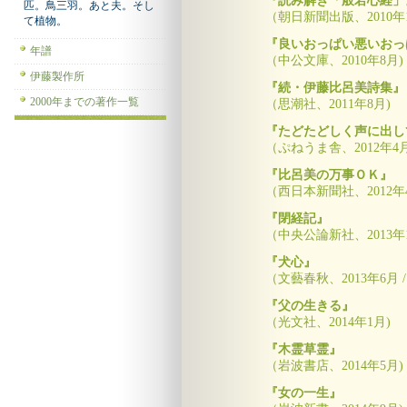
『読み解き「般若心経」
匹。鳥三羽。あと夫。そし
（朝日新聞出版、2010年1
て植物。
『良いおっぱい悪いおっ
年譜
（中公文庫、2010年8月)
伊藤製作所
『続・伊藤比呂美詩集』
2000年までの著作一覧
（思潮社、2011年8月)
『たどたどしく声に出し
（ぷねうま舎、2012年4月
『比呂美の万事ＯＫ』
（西日本新聞社、2012年
『閉経記』
（中央公論新社、2013年1
『犬心』
（文藝春秋、2013年6月 /
『父の生きる』
（光文社、2014年1月)
『木霊草霊』
（岩波書店、2014年5月)
『女の一生』