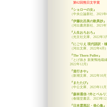
第62回熊日文学賞
『ショローの女』
（中央公論新社、2021年6
『伊藤比呂美の歎異抄』
（河出書房新社、2021年
『人生おろおろ』
（光文社文庫、2022年3月
『にごりえ 現代語訳・
（河出文庫、2022年4月)
『The Thorn Puller』
『とげ抜き 新巣鴨地蔵縁起』Jef
2022年12月)
『道行きや』
（新潮文庫、2022年10月
『またたび』
（中公文庫、2023年11月
『森林通信-?外とベル
（春陽堂書店、2023年12
『日本霊異記・発心集』