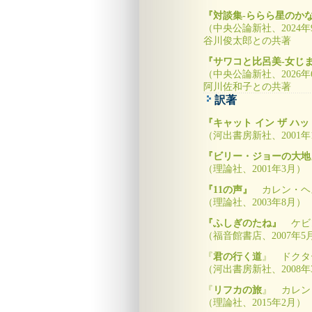
『対談集-ららら星のか
（中央公論新社、2024年
谷川俊太郎との共著
『サワコと比呂美-女じ
（中央公論新社、2026年
阿川佐和子との共著
訳著
『キャット イン ザ ハッ
（河出書房新社、2001年
『ビリー・ジョーの大地
（理論社、2001年3月）
『11の声』
カレン・ヘ
（理論社、2003年8月）
『ふしぎのたね』
ケビ
（福音館書店、2007年5
『
君の行く道
』 ドクタ
（河出書房新社、2008年
『
リフカの旅
』 カレン
（理論社、2015年2月）