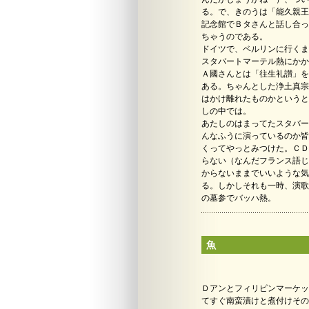
る。で、きのうは「能久親王
記念館でＢタさんと話し合っ
ちゃうのである。
ドイツで、ベルリンに行くま
スタバートマーテル熱にかか
Ａ國さんとは「往生礼讃」を
ある。ちゃんとした浄土真宗
はかけ離れたものかというと
しの中では。
あたしのはまってたスタバート
んなふうに演っているのか皆目
くってやっとみつけた。ＣＤ
らない（なんだフランス語じ
からないままでいいような気が
る。しかしそれも一時、演歌
の墓参でバッハ熱。
魚
Ｄアンとフィリピンマーケッ
てすぐ南蛮漬けと煮付けその