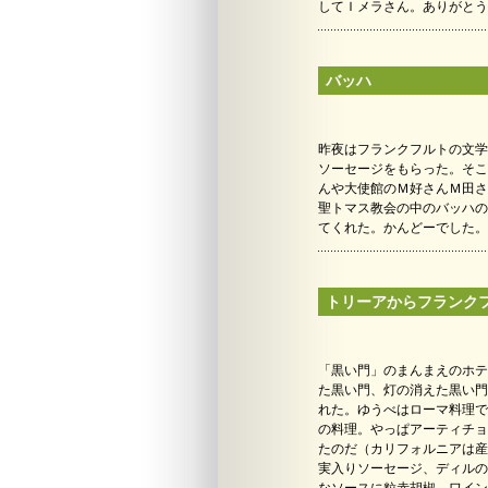
してＩメラさん。ありがとう
バッハ
昨夜はフランクフルトの文学
ソーセージをもらった。そこ
んや大使館のＭ好さんＭ田さ
聖トマス教会の中のバッハの
てくれた。かんどーでした。
トリーアからフランク
「黒い門」のまんまえのホテ
た黒い門、灯の消えた黒い門
れた。ゆうべはローマ料理で
の料理。やっぱアーティチョ
たのだ（カリフォルニアは産
実入りソーセージ、ディルの