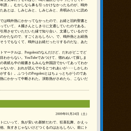
年譜」。むかしなら鼻も引っかけなかったものが、鴎外
たあとは、しみじみと、しみじみと、舟唄みたいに読め
では鴎外熱にかかってなかったので、お経と旧約聖書と
っていて、Ａ國さんとしきりに文通していたのである。
引用させていただいた縁で知り合い、文通しているので
のかたなので、すごくおもしろい。で、鴎外熱とお経熱
そうでもなくて、鴎外はお経だったりするのだな、あた
マーテルは、Pergolesiのなんだけど、だれがどこでど
わからない。YouTubeでみつけて、惚れぬいて探しま
の表紙も中の能書きもみんな外国語でかいてあってわか
ゃないか、おれが読んでやるとつれあいが‥‥しかしわ
する）。ふつうのPergolesiとはちょっとちがうのであ
熱にかかって中断された。演歌熱がさめたら、こないだ
2009年01月24日（土）
トにいって、魚が安いわ新鮮だわで、狂喜乱舞、かえっ
他、魚すきじゃないけどつくるのはおもしろい。前にト