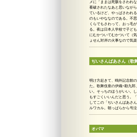
メに「ままは死骸をさわれな
看破されたなあと思いながら
ているけど、やっぱさわれる
のもいやななのである。不思
くらでもさわって、おっ毛が
る。夜は日本人学校で子ども
にむかついてむかついて（気
ょせん対岸の火事なので気楽
ぢいさんばあさん（歌
明け方起きて、鴎外記念館の
た。歌舞伎座の伊織=勘九郎
い。そっちのほうがいい。し
もすごくいいんだと思う。「
してこの「ぢいさんばあさん
ルワカル。朝っぱらから号泣
オバマ