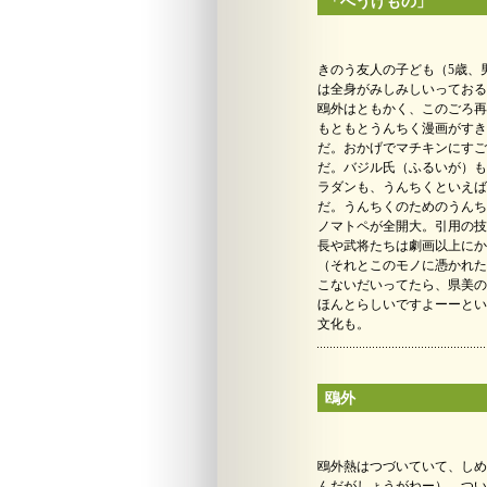
「へうげもの」
きのう友人の子ども（5歳、
は全身がみしみしいっておる
鴎外はともかく、このごろ再
もともとうんちく漫画がすき
だ。おかげでマチキンにすご
だ。バジル氏（ふるいが）も
ラダンも、うんちくといえば
だ。うんちくのためのうんち
ノマトペが全開大。引用の技
長や武将たちは劇画以上にか
（それとこのモノに憑かれた
こないだいってたら、県美の
ほんとらしいですよーーとい
文化も。
鴎外
鴎外熱はつづいていて、しめ
んだがしょうがねー）、つい