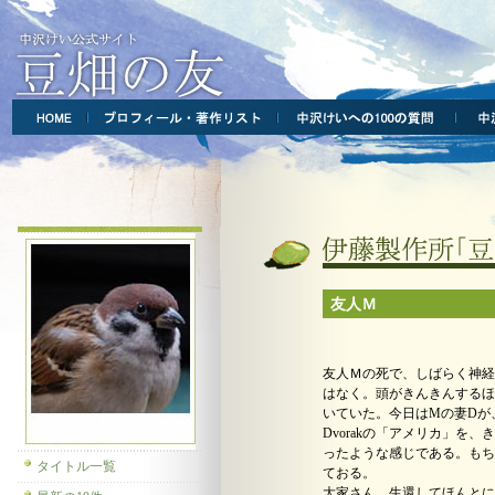
友人Ｍ
友人Ｍの死で、しばらく神経
はなく。頭がきんきんするほどH
いていた。今日はMの妻Dが
Dvorakの「アメリカ」を
ったような感じである。もち
タイトル一覧
ておる。
大家さん、生還してほんとに