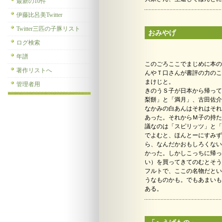
最新の10件
伊藤比呂美Twitter
Twitter三匹の子豚リスト
おみやげ
ログ検索
年譜
このごろここでまじめに本の
著作リストへ
んやＴ口さんが書評の力のこ
まけじと。
管理者用
きのうＳ子が日本から帰って
梨餅」と「満月」、古田佐介
なかみの白あんはそれはそれ
あった。それからＭ子の持た
議なのは「スピリッツ」と「
でよむと、ほんとーにすみず
ら、なんだかおもしろくない
かった。しかしこっちに帰っ
い）を買ってきてのむとそう
フルトで、ここの名物だとい
うなものかも。でもあまいも
ある。