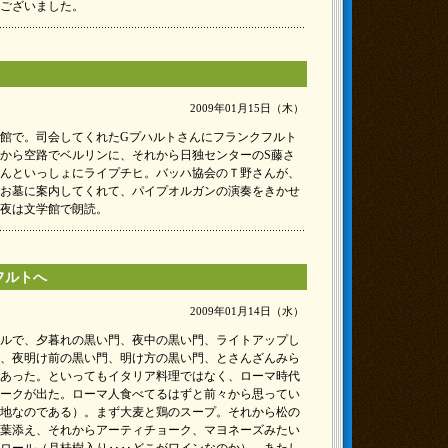
ございました。
2009年01月15日（木）
館で。司会してくれたGプハルトさんにフランクフルト
から空路でベルリンに、それから日独センターのS藤さ
んといっしょにライプチヒ。バッハ協会のＴ野さんが、
お墓に案内してくれて、パイプオルガンの演奏をきかせ
夜は文学館で朗読。
フルトへ
2009年01月14日（水）
ルで、夕暮れの黒い門、夜中の黒い門、ライトアップし
、夜明け前の黒い門、明け方の黒い門、とさんざんみら
あった。といってもイタリア料理ではなく、ローマ時代
ークが出た。ローマ人食べてるはずと前々から思ってい
地なのである）。まず大麦と鶏のスープ。それから松の
葉添え、それからアーティチョーク、マヨネーズみたい