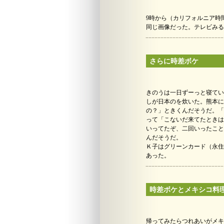
9時から（カリフォルニア時
同じ画像だった。テレビみる
さらに時差ボケ
きのうは一日ずーっと寝てい
しが日本のを炊いた。熊本に
の？」ときくんだそうだ。「
って「こないだ来てたときは
いってたぞ、二回いったこと
んだそうだ。
Ｋ子はグリーンカード（永住
あった。
時差ボケとメキシコ料
帰ってみたらつれあいがメキ