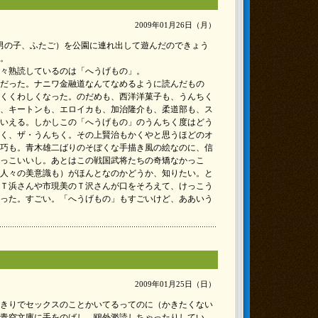
2009年01月26日（月）
男の子、ふたご）を公園に連れ出して遊んだのできょう
。
々熟読しているのは「へうげもの」。
だった。ナニワ金融道なんてなめるように読んだもの
くくわしくなった。のだめも、西洋洋菓子も、うんちく
、キートンも、エロイカも、加治隆介も、柔道部も、ス
いえる。しかしこの「へうげもの」のうんちく度はどう
く、ザ・うんちく。その上賢治もかくやと思うほどのオ
巧も。青木雄二ばりのそぼくな手描き風の絵なのに、信
っこいいし。あとはこの戦国武将たちの奇矯なかっこ
人々の美意識も）がほんとなのかどうか、知りたい。と
Ｔ浜さんや市現美のＴ沢さんが口をそろえて、けっこう
った。すごい。「へうげもの」もすごいけど、ああいう
2009年01月25日（日）
きりでセックスのことかいてるってのに（かきたくない
青空文庫に手をのばし、鴎外濫読しちゃったりしてい