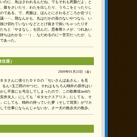
いのに、魚はさわれるんだね、でもそれも死骸だよ」と
、腹をさいたり、わたを出したり、うろこをとったりし
のである。で、死骸は、ほんとにさわるどころか近づく
議‥‥。鶏なんかも、丸はだかの首のないやつなら、い
抜け切れていないなどととげ抜きで抜いちゃったりす
たちと「やまなし」を読んだ。思春期トメが、つれあい
持ちはわかる‥‥）、なだめるのに一苦労だったが、し
であった。
舞伎座）
2009年01月23日（金）
Ｂタさんに借りたＤＶＤの「ぢいさんばあさん」を見
、るん=玉三郎のやつだ。それはもちろん鴎外の原作はい
かし不覚にも号泣してしまったので、この歌舞伎izedの
安井夫人」にしても「ヰタセクスアリス」にしても、そ
」にしても、鴎外の持っていた夢（そして現実）がワカ
して仕事にならんじゃないか。さー犬の散歩犬の散歩。