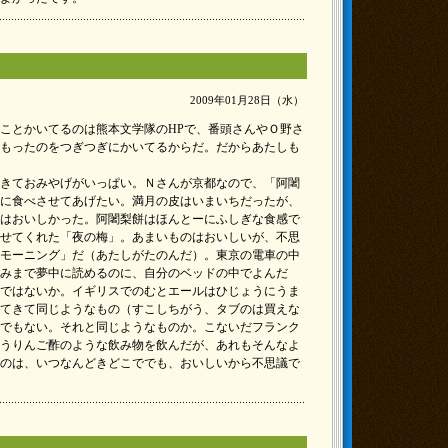
2009年01月28日（水）
ことかいてるのは熊本文学隊のHPで、番頭さんやＯ野さ
もったのをつぎつぎにかいてるからだ。だからあたしも
きておみやげがいっぱい。Ｎさんが京都なので、「阿闍
に食べさせてあげたい。満月の皮はいまいちだったが、
はおいしかった。阿闍梨餅はほんとーにふしぎな食感で
せてくれた「夜の梅」。あまいものはおいしいが、不思
モーニング」だ（あたしがたのんだ）。東京の電車の中
みまで夢中に読めるのに、自分のベッドの中でよんだ
ではないか。イギリスでのむとエールはひじょうにうま
てきて同じようなもの（すこしちがう、タブのは買えな
でもない。それと同じようなものか。こないだフランク
うりんご酢のような飲み物を飲んだが、あれもそんなよ
のは、いつなんどきどこででも、おいしいから不思議で