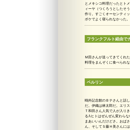
とメキシコ料理だったとトメ
ィーヤ（つくろうとしたそう
作り。すごくオーセンティッ
ボケでよく寝られなかった。
フランクフルト経由で
Ｍ田さんが送ってきてくれた
料理をまんぞくに食べられな
ベルリン
鴎外記念館のＢテさんと話し
だ。伊織は林太郎だ。エリス
Ｔ和田さん人気で人が入りき
るAヒトはぜんぜん変わらな
まあいいんだけどさ。おばさ
ん、そしてＳ藤Ｈ美さんには